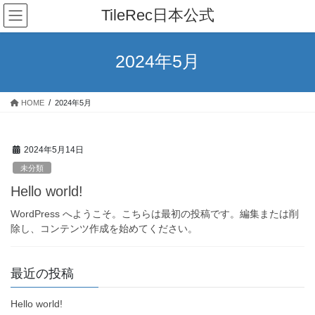
コ
ナ
TileRec日本公式
ン
ビ
テ
ゲ
ン
ー
2024年5月
ツ
シ
へ
ョ
ス
ン
HOME
2024年5月
キ
に
ッ
移
プ
動
2024年5月14日
未分類
Hello world!
WordPress へようこそ。こちらは最初の投稿です。編集または削
除し、コンテンツ作成を始めてください。
最近の投稿
Hello world!